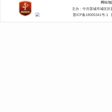
1．当
网站地
主办：中共晋城市城区区
申请人
晋ICP备18005341号-1
开申请表
执。
办公地
工作时
7：30
联系电话：
2．邮
收件人
收件地
邮政编码