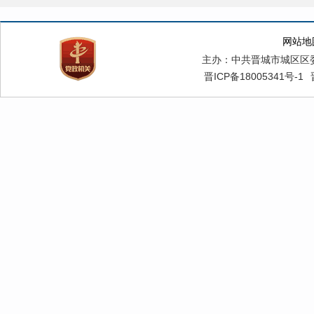
（九）指导
（十）负责
网站地
作，指导、
主办：中共晋城市城区区
领导干部。
晋ICP备18005341号-1
（十一）承
有关部门宣
（十二）完
（十三）职
统筹行政执
效运转，深
活动，不断
进司法行政
中的职能作